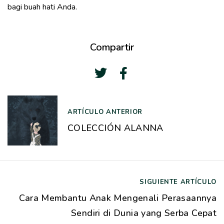
bagi buah hati Anda.
Compartir
N
ARTÍCULO ANTERIOR
a
COLECCIÓN ALANNA
v
e
g
SIGUIENTE ARTÍCULO
a
Cara Membantu Anak Mengenali Perasaannya
c
Sendiri di Dunia yang Serba Cepat
i