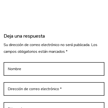
ó
n
d
e
Deja una respuesta
e
Su dirección de correo electrónico no será publicada. Los
n
campos obligatorios están marcados *
t
r
a
d
a
s