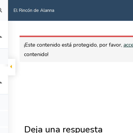
El Rincón de Alanna
COACHING FAMILIAR
CALENDARIO
CONTACTO
¡Este contenido está protegido, por favor,
acc
contenido!
TALLERES
TÉRMINOS Y CONDICIONES
S PRESENCIALES
ONLINE
FAMILIAR
IO
Deja una respuesta