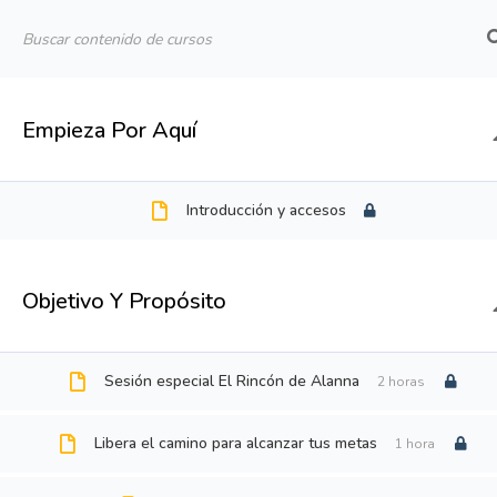
CURSOS Y TALLERES
Empieza Por Aquí
Introducción y accesos
CURSOS Y 
TALLERE
Objetivo Y Propósito
CURSOS 
COACHING 
Sesión especial El Rincón de Alanna
2 horas
CALENDAR
Libera el camino para alcanzar tus metas
1 hora
CONTACTO