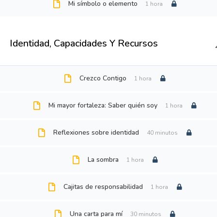
Mi símbolo o elemento
1 hora
TOC TOC, 
Identidad, Capacidades Y Recursos
Crezco Contigo
1 hora
Mi mayor fortaleza: Saber quién soy
1 hora
Reflexiones sobre identidad
40 minutos
La sombra
1 hora
Cajitas de responsabilidad
1 hora
Una carta para mí
30 minutos