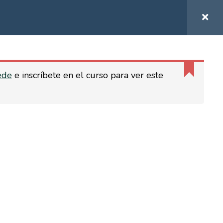
0
TOC TOC, ¿QUIÉN HAY AHÍ?
ede
e inscríbete en el curso para ver este