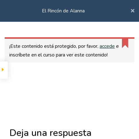
El Rincón de Alanna
0
Empieza Por Aquí
¡Este contenido está protegido, por favor,
accede
e
CURSOS Y TALLERES
inscríbete en el curso para ver este contenido!
Introducción y accesos
TALLERES PRESENCIALES
CURSOS ONLINE
Objetivo Y Propósito
COACHING FAMILIAR
CALENDARIO
Sesión especial El
Rincón de Alanna
CONTACTO
Libera el camino para
TOC TOC, ¿QUIÉN HAY AHÍ?
alcanzar tus metas
Deja una respuesta