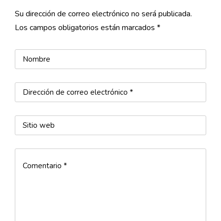
Mi símbolo o elemento
Su dirección de correo electrónico no será publicada.
TÉRMINOS Y CONDICIONES
Los campos obligatorios están marcados *
Identidad,
Capacidades Y
Recursos
Crezco Contigo
Mi mayor fortaleza:
Saber quién soy
Reflexiones sobre
identidad
La sombra
Cajitas de
responsabilidad