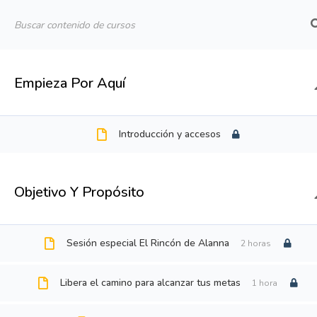
CURSOS Y TALLERES
Empieza Por Aquí
Introducción y accesos
CURSOS Y 
TALLERE
Objetivo Y Propósito
CURSOS 
COACHING 
Sesión especial El Rincón de Alanna
2 horas
CALENDAR
Libera el camino para alcanzar tus metas
1 hora
CONTACTO