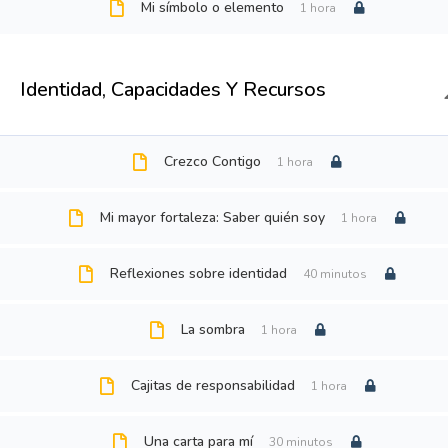
Mi símbolo o elemento
1 hora
TOC TOC, 
Identidad, Capacidades Y Recursos
Crezco Contigo
1 hora
Mi mayor fortaleza: Saber quién soy
1 hora
Reflexiones sobre identidad
40 minutos
La sombra
1 hora
Cajitas de responsabilidad
1 hora
Una carta para mí
30 minutos