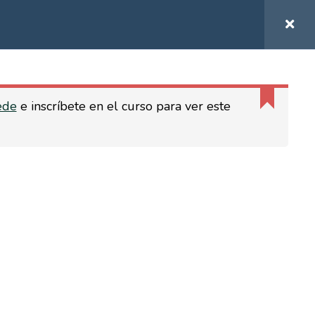
0
TOC TOC, ¿QUIÉN HAY AHÍ?
ede
e inscríbete en el curso para ver este