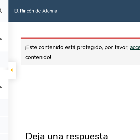
El Rincón de Alanna
COACHING FAMILIAR
CALENDARIO
CONTACTO
¡Este contenido está protegido, por favor,
acc
contenido!
TALLERES
TÉRMINOS Y CONDICIONES
S PRESENCIALES
ONLINE
FAMILIAR
IO
Deja una respuesta