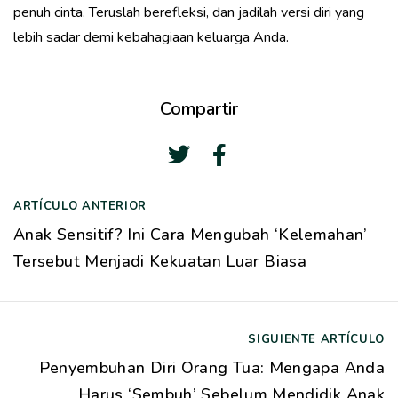
penuh cinta. Teruslah berefleksi, dan jadilah versi diri yang
lebih sadar demi kebahagiaan keluarga Anda.
Compartir
ARTÍCULO ANTERIOR
N
Anak Sensitif? Ini Cara Mengubah ‘Kelemahan’
a
Tersebut Menjadi Kekuatan Luar Biasa
v
e
g
SIGUIENTE ARTÍCULO
a
Penyembuhan Diri Orang Tua: Mengapa Anda
c
Harus ‘Sembuh’ Sebelum Mendidik Anak