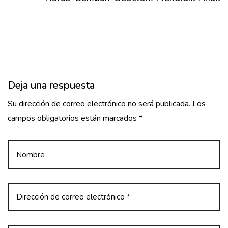
i
ó
n
d
e
Deja una respuesta
e
Su dirección de correo electrónico no será publicada. Los
n
campos obligatorios están marcados *
t
r
a
d
a
s